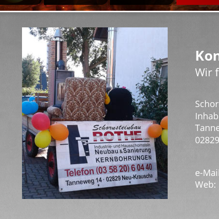
Kon
Wir 
Schor
Inhab
Tann
02829
e-Mail
Web:  