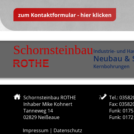
Schornsteinbau
Industrie- und H
Neubau & 
Kernbohrungen
Schornsteinbau ROTHE
Tel.: 03582
Inhaber Mike Kohnert
Fax: 03582
Tanneweg 14
Funk: 
0175
02829 Neißeaue
Funk: 
0172
Impressum
 | 
Datenschutz